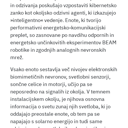
in odzivanja poskušajo vzpostaviti kibernetsko
zanko kot okoljsko odzivni agenti, ki izkazujejo
»inteligentno« vedenje. Enote, ki tvorijo
performativni energetsko-komunikacijski
preplet, so zasnovane po navdihu odpornih in
energetsko unčinkovitih eksperimentov BEAM
robotike in zgodnjih analognih nevronskih
mrež.
Vsako enoto sestavlja več nivojev elektronskih
biomimetičnih nevronov, svetlobni senzorji,
sončne celice in motorji, učijo pa se
neposredno na signalih iz okolja. V temnem
instalacijskem okolju, je njihova osnovna
informacija o svetu zunaj njih svetloba, ki jo
oddajajo preostale enote, ob tem pa se
napajajo s solarno energijo in tudi same