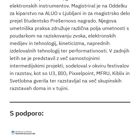
elektronskih instrumentov. Magistriral je na Oddelku
za kiparstvo na ALUO v Ljubljani in za magistrsko delo
prejel študentsko Prešernovo nagrado. Njegova
umetniška praksa združuje različna polja umetnosti s
poudarkom na raziskovanju zvoka, elektronskih
medijev in tehnologij, kineticizma, naprednih
izdelovalnih tehnologij ter performativnosti. V zadnjih
letih se je predstavil z več samostojnimi
intermedijskimi projekti, sodeloval v okviru festivalov
in razstav, kot so U3, BIO, Pixxelpoint, MFRU, Kiblix in
Svetlobna gverila ter razstavljal na več skupinskih
razstavah doma in v tujini.
S podporo: