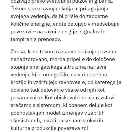
odzivajo preko svetlobnih pulzov in gibanja.
Tekom spoznavanja okolja in prilagajanja
svojega vedenja, da bi prišle do zadostne
količine energije, enote delujejo v medsebojni
povezavi – na ravni energije, signalov in
tempiranja prenosov.
Zanka, ki se tekom razstave oblikuje povsem
nenadzorovano, morda pripelje do določene
stopnje energetskega altruizma na ravni
vedenja, ki bi omogočilo, da viri nenehno
krožijo in vzdržujejo ravnovesje, od katerega je
odvisno tudi delovanje vsake od njih kot
posameznice. Kot obiskovalci se na razstavi
srečamo s sistemom, ki obenem deluje kot
poenostavljen model izmenjav v zaprtih
ekosistemih, hkrati pa se nam v okvirih
kulturne produkcije povezava zdi