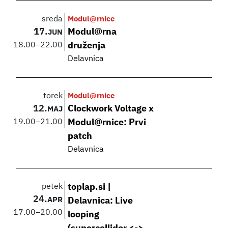
sreda
Modul@rnice
17.
Modul@rna
JUN
18.00
–
22.00
druženja
Delavnica
torek
Modul@rnice
12.
Clockwork Voltage x
MAJ
19.00
–
21.00
Modul@rnice: Prvi
patch
Delavnica
petek
toplap.si |
24.
APR
Delavnica: Live
17.00
–
20.00
looping