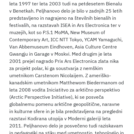
leta 1997 ter leta 2003 tudi na petdesetem Bienalu
v Benetkah. Peljhanovo delo je bilo v zadnjih 25 letih
predstavljeno in nagrajeno na številnih bienalih in
festivalih, na razstavah ISEA in Ars Electronica ter v
muzejih, kot so P.S.1 MoMA, New Museum of
Contemporary Art, ICC NTT Tokyo, YCAM Yamaguchi,
Van Abbemuseum Eindhoven, Asia Culture Centre
Gwangju in Garage v Moskvi. Med drugim je leta
2001 prejel nagrado Prix Ars Electronica zlata nika
za projekt polar, ki ga soustvarja z nemškim
umetnikom Carstenom Nicolaijem. Z ameriško-
kanadskim umetnikom Matthewom Biedermanom od
leta 2008 vodita Iniciatitvo za arktično perspektivo
(Arctic Perspective Initiative), ki se posveča
globalnemu pomenu arktične geopolitične, naravne
in kulturne sfere in je bila predstavljena na pregledni
razstavi Kodirana utopija v Moderni galeriji leta
2011. Peljhanovo delo je posvečeno tudi raziskavam
in pedagogiki na stiku med umetnostjo, tehnologijo in