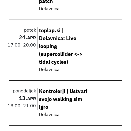
patch
Delavnica
petek
toplap.si |
24.
APR
Delavnica: Live
17.00
–
20.00
looping
(supercollider <->
tidal cycles)
Delavnica
ponedeljek
Kontrolerji | Ustvari
13.
APR
svojo walking sim
18.00
–
21.00
igro
Delavnica