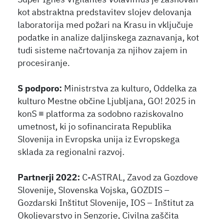
Super Ignes Vigilantes Volavimus je zasnovan
kot abstraktna predstavitev slojev delovanja
laboratorija med požari na Krasu in vključuje
podatke in analize daljinskega zaznavanja, kot
tudi sisteme načrtovanja za njihov zajem in
procesiranje.
S podporo:
Ministrstva za kulturo, Oddelka za
kulturo Mestne občine Ljubljana, GO! 2025 in
konS ≡ platforma za sodobno raziskovalno
umetnost, ki jo sofinancirata Republika
Slovenija in Evropska unija iz Evropskega
sklada za regionalni razvoj.
Partnerji 2022:
C-ASTRAL, Zavod za Gozdove
Slovenije, Slovenska Vojska, GOZDIS –
Gozdarski Inštitut Slovenije, IOS – Inštitut za
Okoljevarstvo in Senzorje, Civilna zaščita