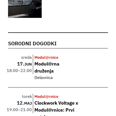
SORODNI DOGODKI
sreda
Modul@rnice
17.
Modul@rna
JUN
18.00
–
22.00
druženja
Delavnica
torek
Modul@rnice
12.
Clockwork Voltage x
MAJ
19.00
–
21.00
Modul@rnice: Prvi