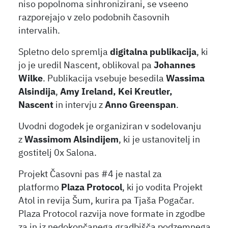
niso popolnoma sinhronizirani, se vseeno
razporejajo v zelo podobnih časovnih
intervalih.
Spletno delo spremlja
digitalna publikacija
, ki
jo je uredil Nascent, oblikoval pa
Johannes
Wilke
. Publikacija vsebuje besedila
Wassima
Alsindija
,
Amy Ireland, Kei Kreutler,
Nascent
in intervju z
Anno Greenspan
.
Uvodni dogodek je organiziran v sodelovanju
z
Wassimom Alsindijem
, ki je ustanovitelj in
gostitelj 0x Salona.
Projekt Časovni pas #4 je nastal za
platformo
Plaza Protocol
, ki jo vodita Projekt
Atol in revija Šum, kurira pa Tjaša Pogačar.
Plaza Protocol razvija nove formate in zgodbe
za in iz nedokončanega gradbišča podzemnega