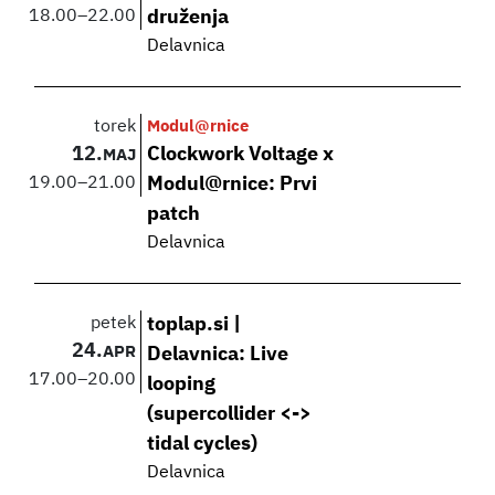
18.00
–
22.00
druženja
Delavnica
torek
Modul@rnice
12.
Clockwork Voltage x
MAJ
19.00
–
21.00
Modul@rnice: Prvi
patch
Delavnica
petek
toplap.si |
24.
APR
Delavnica: Live
17.00
–
20.00
looping
(supercollider <->
tidal cycles)
Delavnica