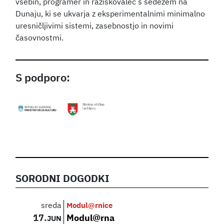
vsebin, programer in raziskovalec s sedežem na
Dunaju, ki se ukvarja z eksperimentalnimi minimalno
uresničljivimi sistemi, zasebnostjo in novimi
časovnostmi.
S podporo:
SORODNI DOGODKI
sreda
Modul@rnice
17.
Modul@rna
JUN