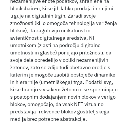
nezamenljive enote podatkov, shranjene na
blockchain-u, ki se jih lahko prodaja in z njimi
trguje na digitalnih trgih. Zaradi svoje
zmožnosti (ki jo omogoča tehnologija veriženja
blokov), da zagotovijo unikatnost in
avtentičnost digitalnega sredstva, NFT
umetnikom (zlasti na področju digitalne
umetnosti in glasbe) ponujajo priložnosti, da
svoja dela opredelijo v obliki nezamenljivih
žetonov, zato se zdijo tudi obetavno orodje s
katerim je mogoče zaobiti obstoječe dinamike
in hierarhije (umetniškega) trga. Podatki svg,
ki se hranijo v vsakem žetonu in se spreminjajo
s postopnim dodajanjem novih blokov v verigo
blokov, omogočajo, da vsak NFT vizualno
predstavlja frekvence blokov gostiteljskega
medija brez potrebne abstrakcije.