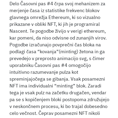
Delo Časovni pas #4 črpa svoj mehanizem za
merjenje časa iz statistike frekvenc blokov
glavnega omrežja Ethereum, ki so vizualno
prikazane v obliki NFT, ki jih je programiral
Nascent. Te pogodbe živijo v verigi ethereum,
kar pomeni, da niso odvisne od zunanjih virov.
Pogodbe izračunajo povprečni čas bloka na
podlagi časa “kovanja”(minting) žetona in ga
prevedejo v preprosto animacijo svg, s čimer
uporabniku Časovni pas #4 omogočijo
intuitivno razumevanje pulza kot
spreminjajočega se gibanja. Vsak posamezni
NFT ima individualni “minting” blok. Zaradi
tega je vsak pulz na začetku drugačen, vendar
pa se s kopičenjem bloki postopoma združujejo
v neskončnem procesu, ki bo trajal dobesedno
celo večnost. Čeprav posamezni NFT nikoli