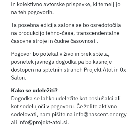
in kolektivno avtorske prispevke, ki temeljijo
na teh pogovorih.
Ta posebna edicija salona se bo osredotočila
na produkcijo tehno-časa, transcendentalne
časovne stroje in čudne časovnosti.
Pogovor bo potekal v živo in prek spleta,
posnetek javnega dogodka pa bo kasneje
dostopen na spletnih straneh Projekt Atol in 0x
Salon.
Kako se udeležiti?
Dogodka se lahko udeležite kot poslušalci ali
kot sodelujoči v pogovoru. Če želite aktivno
sodelovati, nam pišite na info@nascent.energy
ali info@projekt-atol.si.