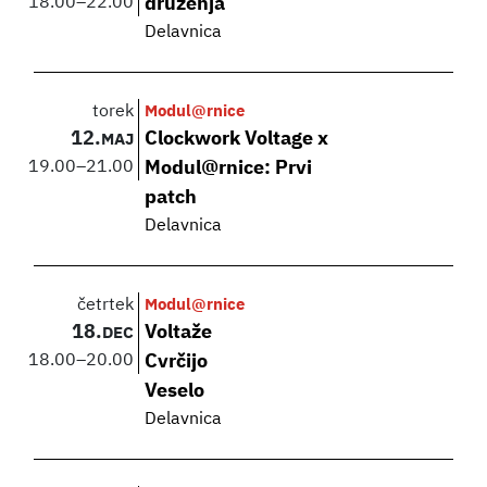
18.00
–
22.00
druženja
Delavnica
torek
Modul@rnice
12.
Clockwork Voltage x
MAJ
19.00
–
21.00
Modul@rnice: Prvi
patch
Delavnica
četrtek
Modul@rnice
18.
Voltaže
DEC
18.00
–
20.00
Cvrčijo
Veselo
Delavnica