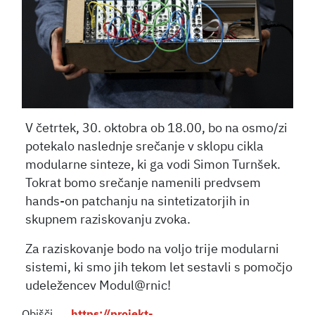
V četrtek, 30. oktobra ob 18.00, bo na osmo/zi
potekalo naslednje srečanje v sklopu cikla
modularne sinteze, ki ga vodi Simon Turnšek.
Tokrat bomo srečanje namenili predvsem
hands-on patchanju na sintetizatorjih in
skupnem raziskovanju zvoka.
Za raziskovanje bodo na voljo trije modularni
sistemi, ki smo jih tekom let sestavli s pomočjo
udeležencev Modul@rnic!
Obišči
https://projekt-