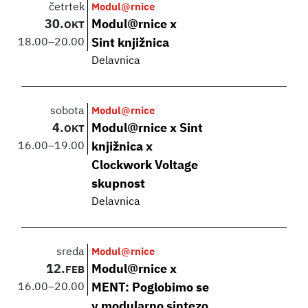
četrtek
Modul@rnice
30.
Modul@rnice x
OKT
18.00
–
20.00
Sint knjižnica
Delavnica
sobota
Modul@rnice
4.
Modul@rnice x Sint
OKT
16.00
–
19.00
knjižnica x
Clockwork Voltage
skupnost
Delavnica
sreda
Modul@rnice
12.
Modul@rnice x
FEB
16.00
–
20.00
MENT: Poglobimo se
v modularno sintezo