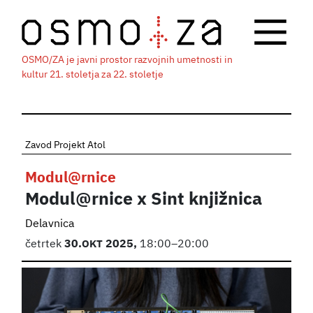
OSMO/ZA je javni prostor razvojnih umetnosti in
kultur 21. stoletja za 22. stoletje
Zavod Projekt Atol
Modul@rnice
Modul@rnice x Sint knjižnica
Delavnica
četrtek
30.
OKT
2025,
18:00–20:00