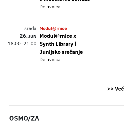
Delavnica
sreda
Modul@rnice
26.
Modul@rnice x
JUN
18.00
–
21.00
Synth Library |
Junijsko srečanje
Delavnica
>> Več
OSMO/ZA