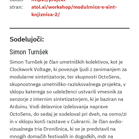
stran:
atol.si/workshop/modulrnice-x-sint-
knjiznica-2/
Sodelujoči:
Simon Turnšek
Simon Turnšek je član umetniških kolektivov, kot je
Clockwork Voltage, ki povezuje ljudi z zanimanjem za
modularne sintetizatorje, ter skupnosti OctoSens,
skupnostnega umetniško-raziskovalnega projekta, v
sklopu katerega so udeleženci ustvarili vmesnik za
senzorje z internim sintetizatorjem, ki je baziran na
Arduinu. Vodi delavnice izdelovanja naprave
OctoSens, do sedaj je sodeloval pri dveh, na osmo/zi
in v sklopu konS razstave v Cukrarni. Je član avdio-
vizualnega tria Dronišnica, ki se je predstavil na
mnogih domačih festivalih in dogodkih, mdr na