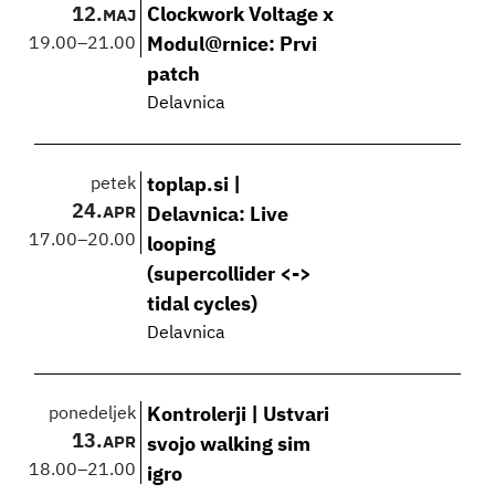
12.
Clockwork Voltage x
MAJ
19.00
–
21.00
Modul@rnice: Prvi
patch
Delavnica
petek
toplap.si |
24.
APR
Delavnica: Live
17.00
–
20.00
looping
(supercollider <->
tidal cycles)
Delavnica
ponedeljek
Kontrolerji | Ustvari
13.
APR
svojo walking sim
18.00
–
21.00
igro