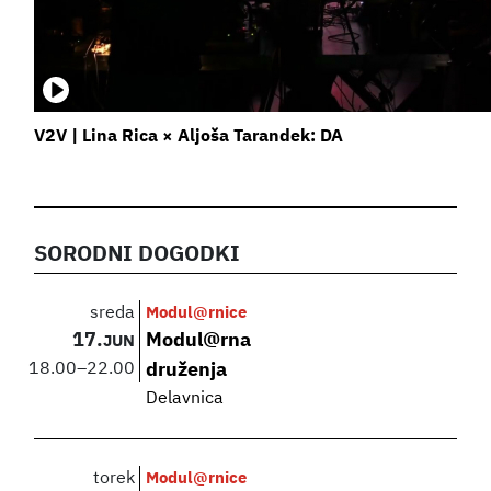
V2V | Lina Rica × Aljoša Tarandek: DA
SORODNI DOGODKI
sreda
Modul@rnice
17.
Modul@rna
JUN
18.00
–
22.00
druženja
Delavnica
torek
Modul@rnice