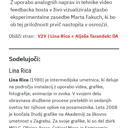
Z uporabo analognih naprav in tehnike video
feedbacka bosta v živo vizualizirala glasbo
eksperimentalne zasedbe Marta Fakuch, ki bo
ob tej priložnosti prvič nastopila v osmo/zi.
Obišči stran:
V2V | Lina Rica × Aljoša Tarandek: DA
Sodelujoči:
Lina Rica
Lina Rica
(1980)
je intermedijska umetnica, ki deluje
na področju instalacij z uporabo videa, grafike,
fotografije, animacije in zvoka. V svojem delu
obravnava družbene procese preteklih in sedanjih
svetov ter njihove vplive na posameznika. Leta 2008
je končala študij grafike na Akademiji za likovno
umetnost v Zagrebu. Za svoje grafike, ki so del zbirk