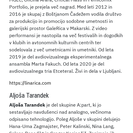
MGLC, Oficina Arara, Critical Mass in Femicomix
Portfolio, je prejela več nagrad. Med leti 2012 in
2016 je skupaj z Boštjanom Čadežem vodila društvo
za produkcijo in promocijo sodobne umetnosti in
galerijski prostor GaleRica v Makarski. Z video
performansi je nastopila na več festivalih in dogodkih
v klubih in avtonomnih kulturnih centrih ter
sodelovala z več umetnicami in umetniki. Od leta
2019 je del avdiovizualnega eksperimentalnega
ansambla Marta Fakuch. Od leta 2020 je del
avdiovizualnega tria Etceteral. Živi in dela v Ljubljani.
https://linarica.com
Aljoša Tarandek
Aljoša Tarandek
je del skupine A:part, ki jo
sestavljajo navdušenci nad analogno, večinoma
odpisano tehnologijo. Poleg Aljoše v skupini delujejo
Hana-Uma Zagmajster, Peter Kalinski, Nina Lang,