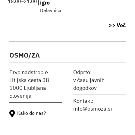
18.00
–
21.00
igro
Delavnica
>> Več
OSMO/ZA
Prvo nadstropje
Odprto:
Litijska cesta 38
v času javnih
1000 Ljubljana
dogodkov
Slovenija
Kontakt:
info@osmoza.si
Kako do nas?