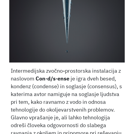
Intermedijska zvočno-prostorska instalacija z
naslovom
Con·d/s·ense
je igra dveh besed,
kondenz (condense) in soglasje (consensus), s
katerima avtor namiguje na soglasje ljudstva
pri tem, kako ravnamo z vodo in odnosa
tehnologije do okoljevarstvenih problemov.
Glavno vprašanje je, ali lahko tehnologija
odreši človeka odgovornosti do slabega
ravnanja z okoljem in pripomore pri reševanju