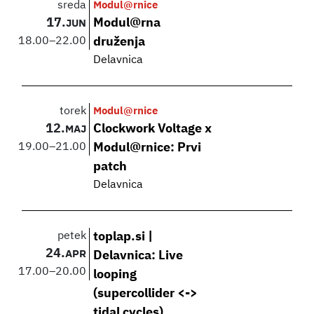
sreda
Modul@rnice
17.
Modul@rna
JUN
18.00
–
22.00
druženja
Delavnica
torek
Modul@rnice
12.
Clockwork Voltage x
MAJ
19.00
–
21.00
Modul@rnice: Prvi
patch
Delavnica
petek
toplap.si |
24.
APR
Delavnica: Live
17.00
–
20.00
looping
(supercollider <->
tidal cycles)