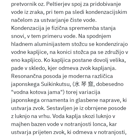
pretvornik oz. Peltierjev spoj za pridobivanje
vode iz zraka, pri tem pa sledi kondenzacijskim
načelom za ustvarjanje čiste vode.
Kondenzacija je fizična sprememba stanja
snovi, v tem primeru vode. Na spodnjem
hladnem aluminijastem stožcu se kondenzirajo
vodne kapljice, na konici stožca pa se združijo v
eno kapljico. Ko kapljica postane dovolj velika,
pade v skledo, kjer odmeva zvok kapljanja.
Resonančna posoda je moderna različica
japonskega Suikinkutsu, (
水
琴
窟
, dobesedno
"vodna kotova jama") torej variacija
japonskega ornamenta in glasbene naprave, ki
ustvarja zvok. Sestavljen je iz obrnjene posode
z luknjo na vrhu. Voda kaplja skozi luknjo v
majhen bazen vode v notranjosti lonca, kar
ustvarja prijeten zvok, ki odmeva v notranjosti,