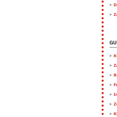
D
Z
GU
K
Z
R
F
I
Z
K