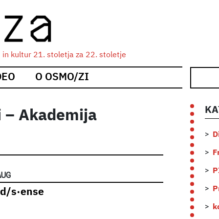
n kultur 21. stoletja za 22. stoletje
DEO
O OSMO/ZI
KA
i – Akademija
D
F
P
AUG
P
·d/s·ense
k