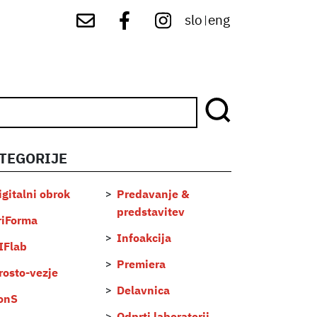
slo
eng
|
TEGORIJE
...
igitalni obrok
Predavanje &
predstavitev
riForma
Infoakcija
IFlab
Premiera
rosto-vezje
Delavnica
onS