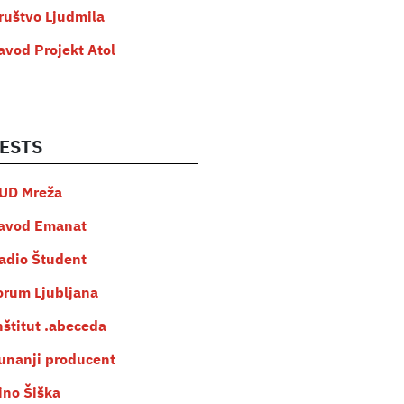
ruštvo Ljudmila
avod Projekt Atol
ESTS
UD Mreža
avod Emanat
adio Študent
orum Ljubljana
nštitut .abeceda
unanji producent
ino Šiška