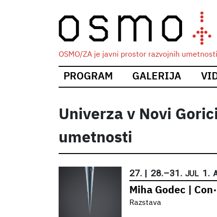
OSMO/ZA je javni prostor razvojnih umetnosti i
Main
PROGRAM
GALERIJA
VI
navigation
Univerza v Novi Goric
umetnosti
27.
|
28.
–
31.
1.
JUL
Miha Godec | Con
Razstava