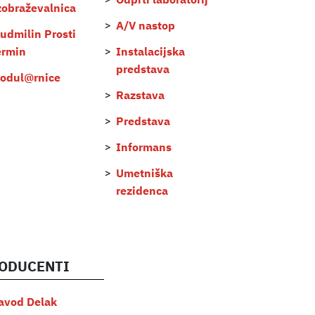
Odprti laboratorij
zobraževalnica
A/V nastop
judmilin Prosti
ermin
Instalacijska
predstava
odul@rnice
Razstava
Predstava
Informans
Umetniška
rezidenca
ODUCENTI
avod Delak