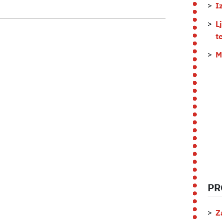
I
L
t
M
PR
Z