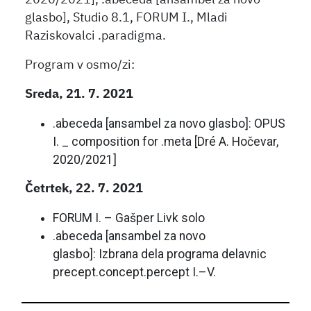
2020/2021], .abeceda [ansambel za novo
glasbo], Studio 8.1, FORUM I., Mladi
Raziskovalci .paradigma.
Program v osmo/zi:
Sreda, 21. 7. 2021
.abeceda [ansambel za novo glasbo]
:
OPUS
I. _ composition for .meta [Dré A. Hočevar,
2020/2021]
Četrtek, 22. 7. 2021
FORUM I. – Gašper Livk solo
.abeceda [ansambel za novo
glasbo]
:
Izbrana dela programa delavnic
precept.concept.percept I.–V.