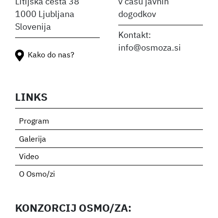
Litijska cesta 38
v času javnih
1000 Ljubljana
dogodkov
Slovenija
Kontakt:
info@osmoza.si
Kako do nas?
LINKS
Program
Galerija
Video
O Osmo/zi
KONZORCIJ OSMO/ZA: