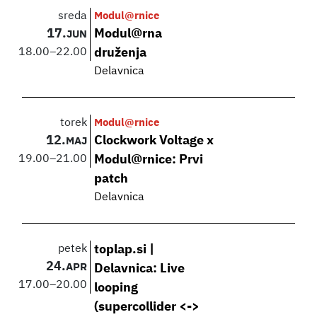
sreda
Modul@rnice
17.
Modul@rna
JUN
18.00
–
22.00
druženja
Delavnica
torek
Modul@rnice
12.
Clockwork Voltage x
MAJ
19.00
–
21.00
Modul@rnice: Prvi
patch
Delavnica
petek
toplap.si |
24.
APR
Delavnica: Live
17.00
–
20.00
looping
(supercollider <->