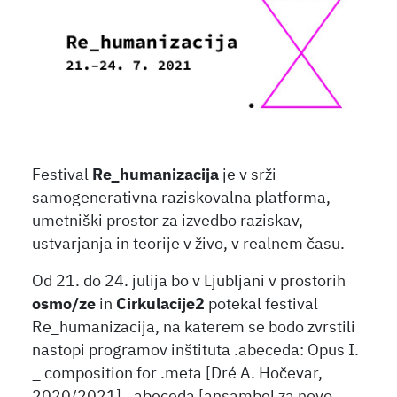
Festival
Re_humanizacija
je v srži
samogenerativna raziskovalna platforma,
umetniški prostor za izvedbo raziskav,
ustvarjanja in teorije v živo, v realnem času.
Od 21. do 24. julija bo v Ljubljani v prostorih
osmo/ze
in
Cirkulacije2
potekal festival
Re_humanizacija, na katerem se bodo zvrstili
nastopi programov inštituta .abeceda: Opus I.
_ composition for .meta [Dré A. Hočevar,