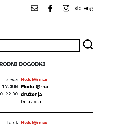
slo
eng
|
RODNI DOGODKI
sreda
Modul@rnice
17.
Modul@rna
JUN
00
–
22.00
druženja
Delavnica
torek
Modul@rnice