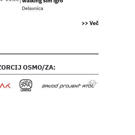
walking sim igro
Delavnica
>> Več
ORCIJ OSMO/ZA: