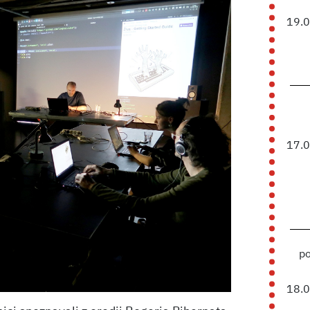
19.
17.
p
18.