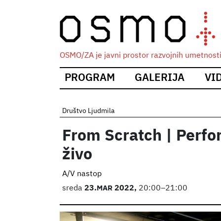
OSMO/ZA je javni prostor razvojnih umetnosti i
Main
PROGRAM
GALERIJA
VI
navigation
Društvo Ljudmila
From Scratch | Perfo
živo
A/V nastop
sreda
23.
MAR
2022,
20:00–21:00