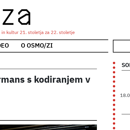
n kultur 21. stoletja za 22. stoletje
DEO
O OSMO/ZI
SO
rmans s kodiranjem v
18.