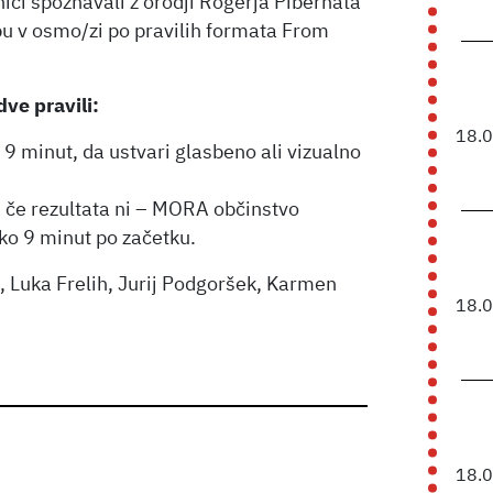
ici spoznavali z orodji Rogerja Pibernata
opu v osmo/zi po pravilih formata From
dve pravili:
18.
9 minut, da ustvari glasbeno ali vizualno
, če rezultata ni – MORA občinstvo
ko 9 minut po začetku.
, Luka Frelih, Jurij Podgoršek, Karmen
18.
18.