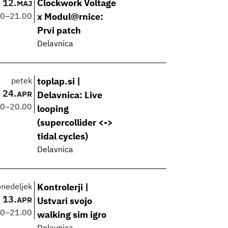
12.
Clockwork Voltage
MAJ
00
–
21.00
x Modul@rnice:
Prvi patch
Delavnica
petek
toplap.si |
24.
APR
Delavnica: Live
00
–
20.00
looping
(supercollider <->
tidal cycles)
Delavnica
onedeljek
Kontrolerji |
13.
APR
Ustvari svojo
00
–
21.00
walking sim igro