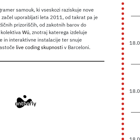
rogramer samouk, ki vseskozi raziskuje nove
 začel uporabljati leta 2011, od takrat pa je
ličnih prizoriščih, od zakotnih barov do
 kolektiva
Wú
, znotraj katerega izdeluje
 in interaktivne instalacije ter snuje
18.
rastoče
live coding skupnosti
v Barceloni.
18.
18.