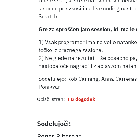
Udeleženci, ki so se na dvodnevni delavn
se bodo preizkusili na live coding nast
Scratch.
Gre za sproščen jam session, ki ima le 
1) Vsak programer ima na voljo natanko 
točko iz praznega zaslona.
2) Ne glede na rezultat – še posebno pa
nastopajoče nagraditi z aplavzom natan
Sodelujejo: Rob Canning, Anna Carreras
Ponikvar
Obišči stran:
FB dogodek
Sodelujoči:
Roger Pibernat