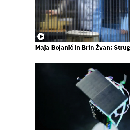
Maja Bojanić in Brin Žvan: Stru