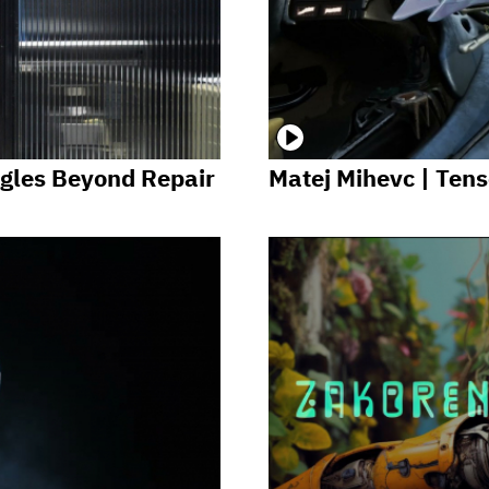
ggles Beyond Repair
Matej Mihevc | Ten