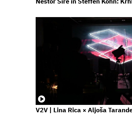
Nestor Siré in Steffen Köhn: Kr
V2V | Lina Rica × Aljoša Tarand