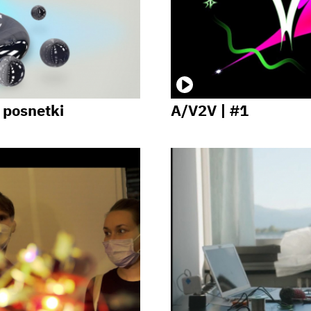
 posnetki
A/V2V | #1