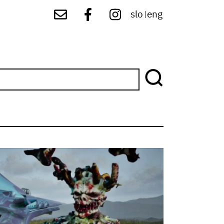
slo
eng
|