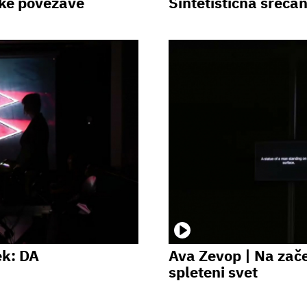
hke povezave
Sintetistična srečan
ek: DA
Ava Zevop | Na začet
spleteni svet