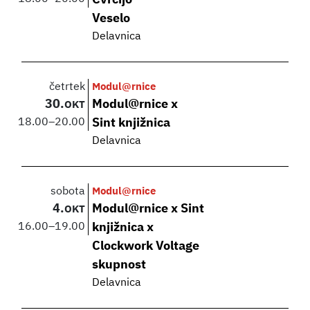
Veselo
Delavnica
četrtek
Modul@rnice
30.
Modul@rnice x
OKT
18.00
–
20.00
Sint knjižnica
Delavnica
sobota
Modul@rnice
4.
Modul@rnice x Sint
OKT
16.00
–
19.00
knjižnica x
Clockwork Voltage
skupnost
Delavnica