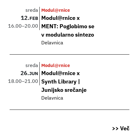
sreda
Modul@rnice
12.
Modul@rnice x
FEB
16.00
–
20.00
MENT: Poglobimo se
v modularno sintezo
Delavnica
sreda
Modul@rnice
26.
Modul@rnice x
JUN
18.00
–
21.00
Synth Library |
Junijsko srečanje
Delavnica
>> Več