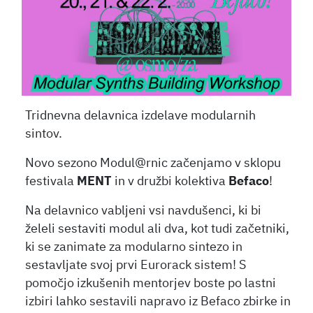
Tridnevna delavnica izdelave modularnih
sintov.
Novo sezono Modul@rnic začenjamo v sklopu
festivala
MENT
in v družbi kolektiva
Befaco
!
Na delavnico vabljeni vsi navdušenci, ki bi
želeli sestaviti modul ali dva, kot tudi začetniki,
ki se zanimate za modularno sintezo in
sestavljate svoj prvi Eurorack sistem! S
pomočjo izkušenih mentorjev boste po lastni
izbiri lahko sestavili napravo iz Befaco zbirke in