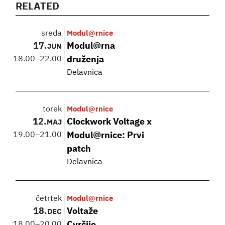
RELATED
sreda
Modul@rnice
17.
Modul@rna
JUN
18.00
–
22.00
druženja
Delavnica
torek
Modul@rnice
12.
Clockwork Voltage x
MAJ
19.00
–
21.00
Modul@rnice: Prvi
patch
Delavnica
četrtek
Modul@rnice
18.
Voltaže
DEC
18.00
–
20.00
Cvrčijo