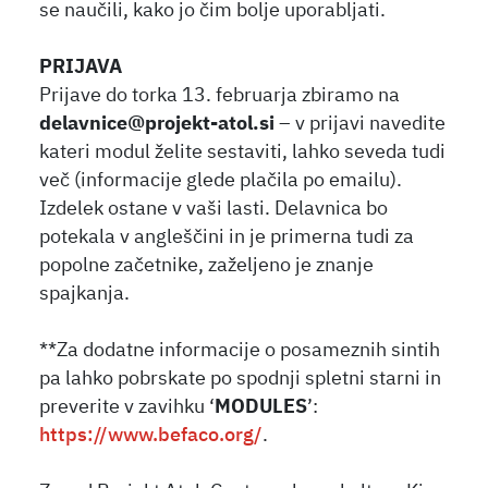
se naučili, kako jo čim bolje uporabljati.
PRIJAVA
Prijave do torka 13. februarja zbiramo na
delavnice@projekt-atol.si
– v prijavi navedite
kateri modul želite sestaviti, lahko seveda tudi
več (informacije glede plačila po emailu).
Izdelek ostane v vaši lasti. Delavnica bo
potekala v angleščini in je primerna tudi za
popolne začetnike, zaželjeno je znanje
spajkanja.
**Za dodatne informacije o posameznih sintih
pa lahko pobrskate po spodnji spletni starni in
preverite v zavihku ‘
MODULES
’:
https://www.befaco.org/
.