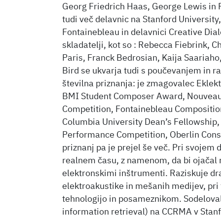
Georg Friedrich Haas, George Lewis in Fr
tudi več delavnic na Stanford Universit
Fontainebleau in delavnici Creative Dial
skladatelji, kot so : Rebecca Fiebrink, 
Paris, Franck Bedrosian, Kaija Saariaho
Bird se ukvarja tudi s poučevanjem in ra
številna priznanja: je zmagovalec Ekl
BMI Student Composer Award, Nouveaux
Competition, Fontainebleau Compositio
Columbia University Dean’s Fellowship,
Performance Competition, Oberlin Cons
priznanj pa je prejel še več. Pri svojem
realnem času, z namenom, da bi ojačal 
elektronskimi inštrumenti. Raziskuje dr
elektroakustike in mešanih medijev, pr
tehnologijo in posameznikom. Sodeloval
information retrieval) na CCRMA v Stanfor