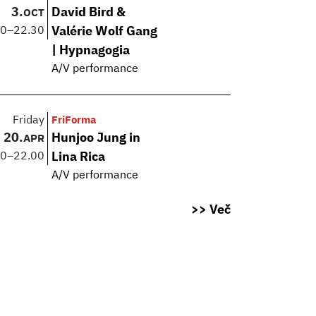
3.
David Bird &
OCT
00
–
22.30
Valérie Wolf Gang
| Hypnagogia
A/V performance
Friday
FriForma
20.
Hunjoo Jung in
APR
30
–
22.00
Lina Rica
A/V performance
>> Več