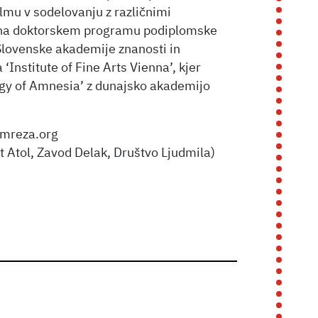
lmu v sodelovanju z različnimi
ka na doktorskem programu podiplomske
lovenske akademije znanosti in
‘Institute of Fine Arts Vienna’, kjer
ogy of Amnesia’ z dunajsko akademijo
dmreza.org
 Atol, Zavod Delak, Društvo Ljudmila)