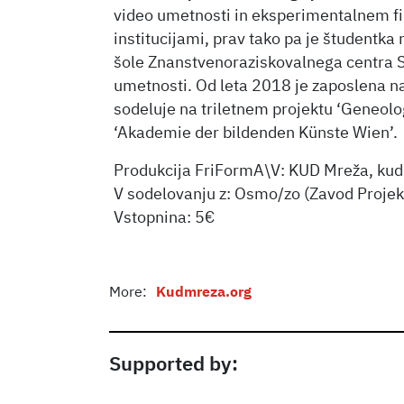
video umetnosti in eksperimentalnem fi
institucijami, prav tako pa je študent
šole Znanstvenoraziskovalnega centra S
umetnosti. Od leta 2018 je zaposlena na 
sodeluje na triletnem projektu ‘Geneol
‘Akademie der bildenden Künste Wien’.
Produkcija FriFormA\V: KUD Mreža, ku
V sodelovanju z: Osmo/zo (Zavod Projekt
Vstopnina: 5€
More:
Kudmreza.org
Supported by: