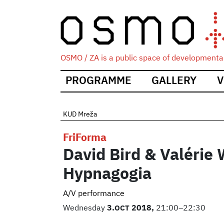
OSMO / ZA is a public space of developmental
Main
PROGRAMME
GALLERY
V
navigation
KUD Mreža
FriForma
David Bird & Valérie 
Hypnagogia
A/V performance
Wednesday
3.
OCT
2018,
21:00–22:30