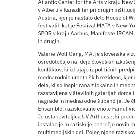
Atlantic Center for the Arts v kraju New
v Alberti v Kanadi ter pri drugih inštituc
Austria, kjer je nastalo delo House of W
festivalih kot je Festival MATA v New-Y
SPOR v kraju Aarhus, Manifeste IRCAM 
in drugih.
Valerie Wolf Gang, MA, je slovenska viz
osredotočajo na ideje človeških izkušenj,
konfliktov, ki izhajajo iz političnih pred
mednarodnih umetniških rezidenc, kjer 
dela, ki so inspirirana z lokalno in med
razstavljena v številnih galerijah doma in 
nagrade in mednarodne štipendije. Je č
Ensamble, raziskovalne enote Famul Vid
Je ustanoviteljica UV Arthouse, ki prod
instalacije in raziskuje področje novih m
multimedijskih del. Poleg njene razisko