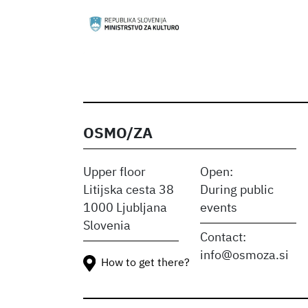
OSMO/ZA
Upper floor
Open:
Litijska cesta 38
During public
1000 Ljubljana
events
Slovenia
Contact:
info@osmoza.si
How to get there?