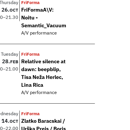
Thursday
FriForma
26.
FriFormaA\V:
OCT
00
–
21.30
Noitu -
Semantic_Vacuum
A/V performance
Tuesday
FriForma
28.
Relative silence at
FEB
00
–
21.00
dawn: beepblip,
Tisa Neža Herlec,
Lina Rica
A/V performance
dnesday
FriForma
14.
Zlatko Baracskai /
OCT
00
–
22.00
Urška Preis / Boris