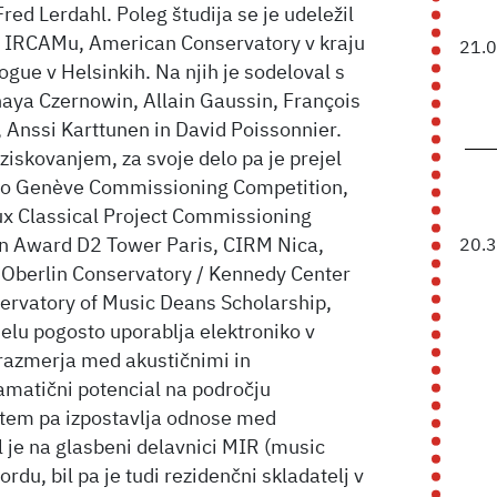
ed Lerdahl. Poleg študija se je udeležil
y, IRCAMu, American Conservatory v kraju
21.
ogue v Helsinkih. Na njih je sodeloval s
Chaya Czernowin, Allain Gaussin, François
, Anssi Karttunen in David Poissonnier.
ziskovanjem, za svoje delo pa je prejel
ekto Genève Commissioning Competition,
 Classical Project Commissioning
n Award D2 Tower Paris, CIRM Nica,
20.
 Oberlin Conservatory / Kennedy Center
ervatory of Music Deans Scholarship,
 delu pogosto uporablja elektroniko v
razmerja med akustičnimi in
amatični potencial na področju
i tem pa izpostavlja odnose med
 je na glasbeni delavnici MIR (music
du, bil pa je tudi rezidenčni skladatelj v