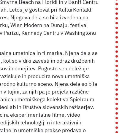
 Smyrna Beach na Floridi in v Banff Centru
ijah. Letos je gostoval pri KulturKontakt
ires. Njegova dela so bila izvedena na
orku, Wien Modern na Dunaju, festival
v Parizu, Kennedy Centru v Washingtonu
ualna umetnica in filmarka. Njena dela se
 kot so vidiki zavesti in odraz družbenih
pisov in omejitev. Pogosto se udeležuje
raziskuje in producira nova umetniška
narodno kulturno sceno. Njena dela so bila
v tujini, za njih pa je prejela različne
lanica umetniškega kolektiva Spielraum
eoLab in Društva slovenskih režiserjev.
ucira eksperimentalne filme, video
edijskih tehnologij in interaktivnih
valne in umetniške prakse predava o