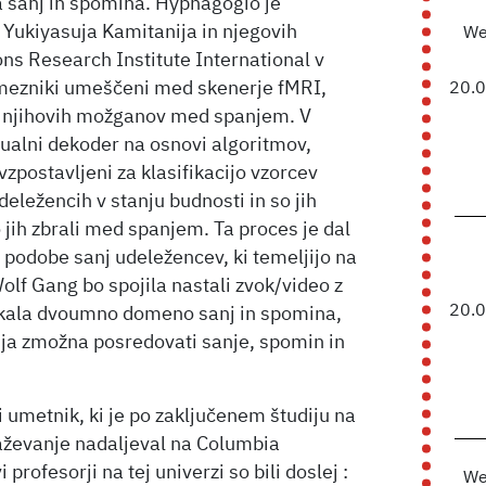
 sanj in spomina. Hypnagogio je
 Yukiyasuja Kamitanija in njegovih
We
s Research Institute International v
amezniki umeščeni med skenerje fMRI,
20.
 njihovih možganov med spanjem. V
izualni dekoder na osnovi algoritmov,
vzpostavljeni za klasifikacijo vzorcev
eležencih v stanju budnosti in so jih
 jih zbrali med spanjem. Ta proces je dal
 podobe sanj udeležencev, ki temeljijo na
 Wolf Gang bo spojila nastali zvok/video z
20.
ziskala dvoumno domeno sanj in spomina,
gija zmožna posredovati sanje, spomin in
i umetnik, ki je po zaključenem študiju na
aževanje nadaljeval na Columbia
profesorji na tej univerzi so bili doslej :
We