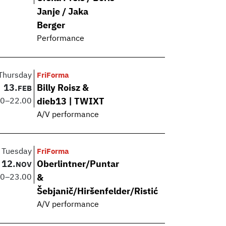
Janje / Jaka
Berger
Performance
Thursday
FriForma
13.
Billy Roisz &
FEB
00
–
22.00
dieb13 | TWIXT
A/V performance
Tuesday
FriForma
12.
Oberlintner/Puntar
NOV
00
–
23.00
&
Šebjanič/Hiršenfelder/Ristić
A/V performance