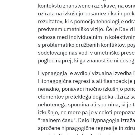
kontekstu znanstvene raziskave, na osno
ozirata na izkušnjo posameznika in prek
rezultatov, ki s pomočjo tehnologije odr
predvsem umetniško vizijo. Če je David
odnosa med individualnim in kolektivnim
s problematiko družbenih konfliktov, pog
sodelovanje nas vodi v umetniško prese
pogled naprej, ki ga znanost še ni doseg
Hypnagogia je avdio / vizualna izvedba 
Hipnagogična regresija ali flashback je
nenadno, ponavadi močno izkušnjo pono
elementov preteklega dogodka . Izraz s
nehotenega spomina ali spomina, ki je t
izkušnjo, ne more pa je v celoti prepozna
"realnem času". Delo Hypnagogia izraža
sprožene hipnagogične regresije in zdru