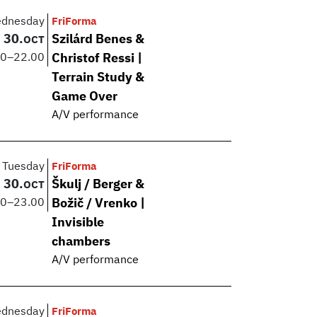
dnesday
FriForma
30.
Szilárd Benes &
OCT
00
–
22.00
Christof Ressi |
Terrain Study &
Game Over
A/V performance
Tuesday
FriForma
30.
Škulj / Berger &
OCT
00
–
23.00
Božič / Vrenko |
Invisible
chambers
A/V performance
dnesday
FriForma