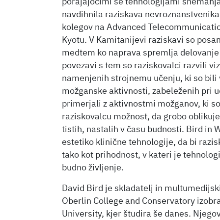
porajajočimi se tehnologijami snemanja
navdihnila raziskava nevroznanstvenika
kolegov na Advanced Telecommunication
Kyotu. V Kamitanijevi raziskavi so pos
medtem ko naprava spremlja delovanje
povezavi s tem so raziskovalci razvili v
namenjenih strojnemu učenju, ki so bili 
možganske aktivnosti, zabeleženih pri ud
primerjali z aktivnostmi možganov, ki so
raziskovalcu možnost, da grobo oblikuje
tistih, nastalih v času budnosti. Bird in
estetiko klinične tehnologije, da bi ra
tako kot prihodnost, v kateri je tehnolo
budno življenje.
David Bird je skladatelj in multumedijsk
Oberlin College and Conservatory izobr
University, kjer študira še danes. Njegovi 