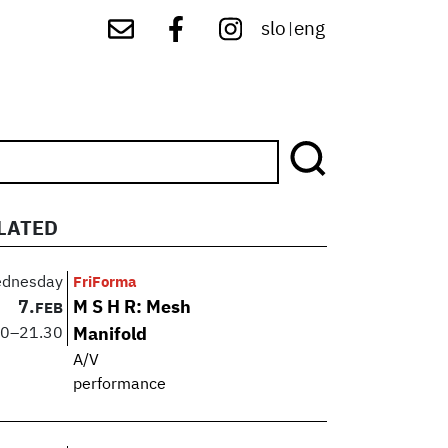
slo
eng
|
LATED
dnesday
FriForma
7.
M S H R: Mesh
FEB
30
–
21.30
Manifold
A/V
performance