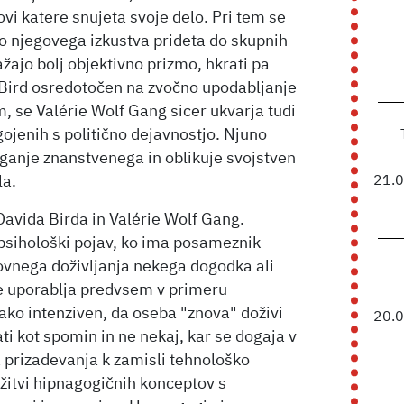
vi katere snujeta svoje delo. Pri tem se
o njegovega izkustva prideta do skupnih
ažajo bolj objektivno prizmo, hkrati pa
 Bird osredotočen na zvočno upodabljanje
, se Valérie Wolf Gang sicer ukvarja tudi
ojenih s politično dejavnostjo. Njuno
ganje znanstvenega in oblikuje svojstven
21.
la.
Davida Birda in Valérie Wolf Gang.
 psihološki pojav, ko ima posameznik
vnega doživljanja nekega dogodka ali
e uporablja predvsem v primeru
ako intenziven, da oseba "znova" doživi
20.
ti kot spomin in ne nekaj, kar se dogaja v
 prizadevanja k zamisli tehnološko
žitvi hipnagogičnih konceptov s