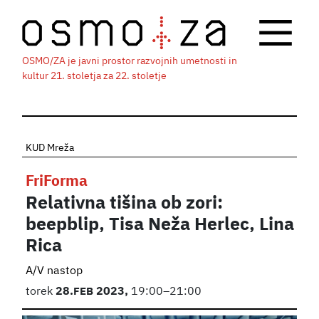
OSMO/ZA je javni prostor razvojnih umetnosti in
kultur 21. stoletja za 22. stoletje
KUD Mreža
FriForma
Relativna tišina ob zori:
beepblip, Tisa Neža Herlec, Lina
Rica
A/V nastop
torek
28.
FEB
2023,
19:00–21:00