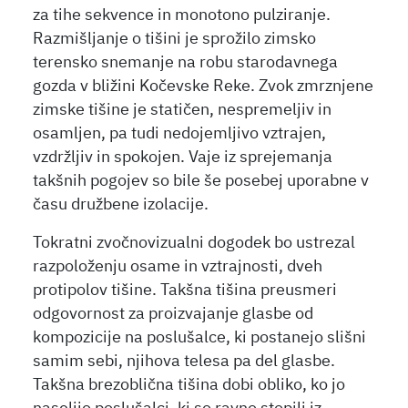
za tihe sekvence in monotono pulziranje.
Razmišljanje o tišini je sprožilo zimsko
terensko snemanje na robu starodavnega
gozda v bližini Kočevske Reke. Zvok zmrznjene
zimske tišine je statičen, nespremeljiv in
osamljen, pa tudi nedojemljivo vztrajen,
vzdržljiv in spokojen. Vaje iz sprejemanja
takšnih pogojev so bile še posebej uporabne v
času družbene izolacije.
Tokratni zvočnovizualni dogodek bo ustrezal
razpoloženju osame in vztrajnosti, dveh
protipolov tišine. Takšna tišina preusmeri
odgovornost za proizvajanje glasbe od
kompozicije na poslušalce, ki postanejo slišni
samim sebi, njihova telesa pa del glasbe.
Takšna brezoblična tišina dobi obliko, ko jo