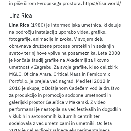
in piše širom Evropskega prostora.
https://tisa.world/
Lina Rica
Lina Rica
(1980)
je intermedijska umetnica, ki deluje
na področju instalacij z uporabo videa, grafike,
fotografije, animacije in zvoka. V svojem delu
obravnava družbene procese preteklih in sedanjih
svetov ter njihove vplive na posameznika. Leta 2008
je končala študij grafike na Akademiji za likovno
umetnost v Zagrebu. Za svoje grafike, ki so del zbirk
MGLC, Oficina Arara, Critical Mass in Femicomix
Portfolio, je prejela več nagrad. Med leti 2012 in
2016 je skupaj z Boštjanom Čadežem vodila društvo
za produkcijo in promocijo sodobne umetnosti in
galerijski prostor GaleRica v Makarski. Z video
performansi je nastopila na več festivalih in dogodkih
v klubih in avtonomnih kulturnih centrih ter
sodelovala z več umetnicami in umetniki. Od leta
2019 je del avdiovizualnega eksperimentalnega