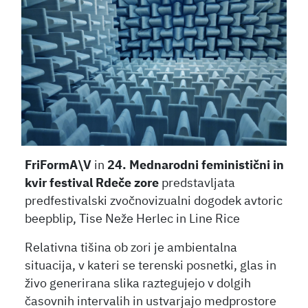
FriFormA\V
in
24. Mednarodni feministični in
kvir festival Rdeče zore
predstavljata
predfestivalski zvočnovizualni dogodek avtoric
beepblip, Tise Neže Herlec in Line Rice
Relativna tišina ob zori je ambientalna
situacija, v kateri se terenski posnetki, glas in
živo generirana slika raztegujejo v dolgih
časovnih intervalih in ustvarjajo medprostore