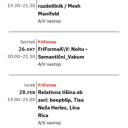
19.30
–
21.30
razdelilnik / Mesh
Manifold
A/V nastop
četrtek
FriForma
26.
FriFormaA\V: Noitu -
OKT
20.00
–
21.30
Semantični_Vakum
A/V nastop
torek
FriForma
28.
Relativna tišina ob
FEB
19.00
–
21.00
zori: beepblip, Tisa
Neža Herlec, Lina
Rica
A/V nastop