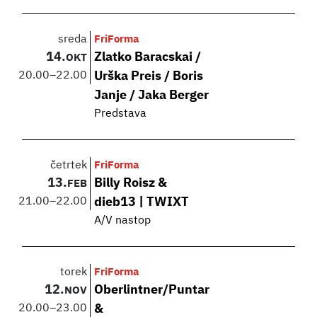
sreda
FriForma
14.
Zlatko Baracskai /
OKT
20.00
–
22.00
Urška Preis / Boris
Janje / Jaka Berger
Predstava
četrtek
FriForma
13.
Billy Roisz &
FEB
21.00
–
22.00
dieb13 | TWIXT
A/V nastop
torek
FriForma
12.
Oberlintner/Puntar
NOV
20.00
–
23.00
&