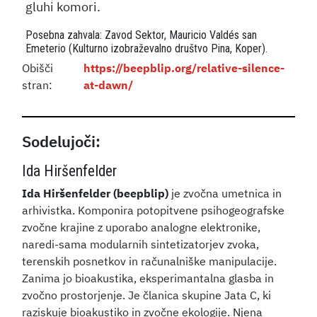
gluhi komori.
Posebna zahvala: Zavod Sektor,
Mauricio Valdés san
Emeterio (Kulturno izobraževalno društvo Pina, Koper).
Obišči
https://beepblip.org/relative-silence-
stran:
at-dawn/
Sodelujoči:
Ida Hiršenfelder
Ida Hiršenfelder (beepblip)
je zvočna umetnica in
arhivistka. Komponira potopitvene psihogeografske
zvočne krajine z uporabo analogne elektronike,
naredi-sama modularnih sintetizatorjev zvoka,
terenskih posnetkov in računalniške manipulacije.
Zanima jo bioakustika, eksperimantalna glasba in
zvočno prostorjenje. Je članica skupine Jata C, ki
raziskuje bioakustiko in zvočne ekologije. Njena