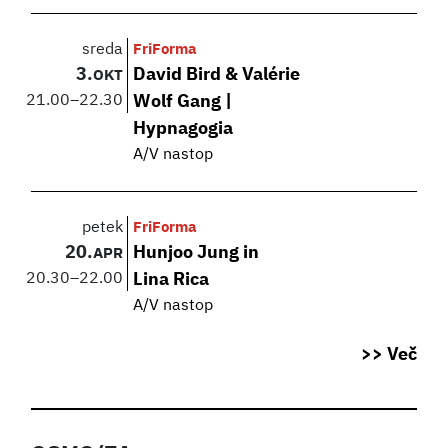
sreda
FriForma
3.
David Bird & Valérie
OKT
21.00
–
22.30
Wolf Gang |
Hypnagogia
A/V nastop
petek
FriForma
20.
Hunjoo Jung in
APR
20.30
–
22.00
Lina Rica
A/V nastop
>> Več