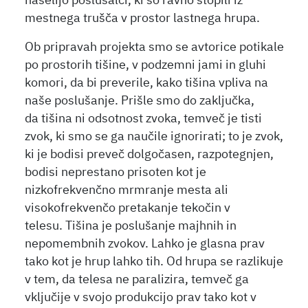
naselijo poslušalci, ki so ravno stopili iz
mestnega trušča v prostor lastnega hrupa.
Ob pripravah projekta smo se avtorice potikale
po prostorih tišine, v podzemni jami in gluhi
komori, da bi preverile, kako tišina vpliva na
naše poslušanje. Prišle smo do zaključka,
da tišina ni odsotnost zvoka, temveč je tisti
zvok, ki smo se ga naučile ignorirati; to je zvok,
ki je bodisi preveč dolgočasen, razpotegnjen,
bodisi neprestano prisoten kot je
nizkofrekvenčno mrmranje mesta ali
visokofrekvenčo pretakanje tekočin v
telesu. Tišina je poslušanje majhnih in
nepomembnih zvokov. Lahko je glasna prav
tako kot je hrup lahko tih. Od hrupa se razlikuje
v tem, da telesa ne paralizira, temveč ga
vključije v svojo produkcijo prav tako kot v