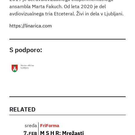
ansambla Marta Fakuch. Od leta 2020 je del
avdiovizualnega tria Etceteral. Živi in dela v Ljubljani.
https://linarica.com
S podporo:
RELATED
sreda
FriForma
7.
M S H R: Mrežasti
FEB