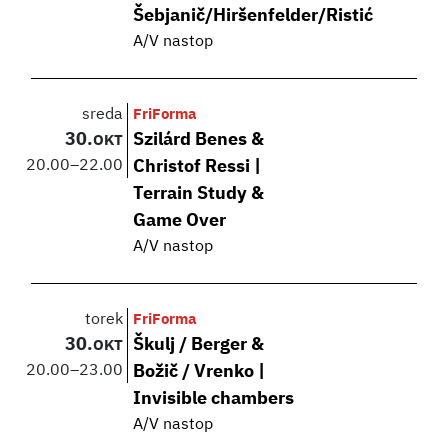
Šebjanič/Hiršenfelder/Ristić
A/V nastop
sreda
FriForma
30.
Szilárd Benes &
OKT
20.00
–
22.00
Christof Ressi |
Terrain Study &
Game Over
A/V nastop
torek
FriForma
30.
Škulj / Berger &
OKT
20.00
–
23.00
Božič / Vrenko |
Invisible chambers
A/V nastop