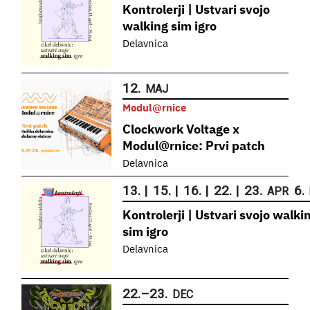
Kontrolerji | Ustvari svojo
walking sim igro
Delavnica
12.
MAJ
Modul@rnice
Clockwork Voltage x
Modul@rnice: Prvi patch
Delavnica
13.
|
15.
|
16.
|
22.
|
23.
6.
APR
Kontrolerji | Ustvari svojo walki
sim igro
Delavnica
22.
–
23.
DEC