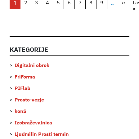
Pagination
1
…
2
3
4
5
6
7
8
9
››
Next
La
page
»
L
p
KATEGORIJE
Digitalni obrok
FriForma
PIFlab
Prosto-vezje
konS
Izobraževalnica
Ljudmilin Prosti termin