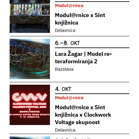
Modul@rnice
Modul@rnice x Sint
knjižnica
Delavnica
6.
–
8.
OKT
Lara Žagar | Model re-
teraformiranja 2
Razstava
4.
OKT
Modul@rnice
Modul@rnice x Sint
knjižnica x Clockwork
Voltage skupnost
Delavnica