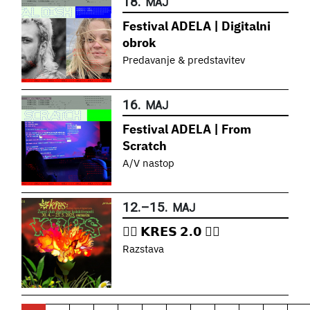
18.
MAJ
Festival ADELA | Digitalni
obrok
Predavanje & predstavitev
16.
MAJ
Festival ADELA | From
Scratch
A/V nastop
12.
–
15.
MAJ
❤️‍🔥 𝗞𝗥𝗘𝗦 𝟮.𝟬 ❤️‍🔥
Razstava