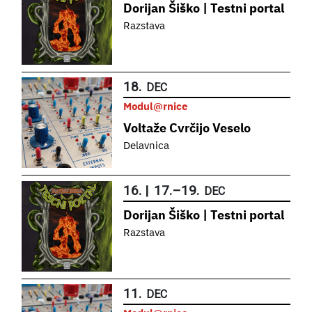
Dorijan Šiško | Testni portal
Razstava
18.
DEC
Modul@rnice
Voltaže Cvrčijo Veselo
Delavnica
16.
|
17.
–
19.
DEC
Dorijan Šiško | Testni portal
Razstava
11.
DEC