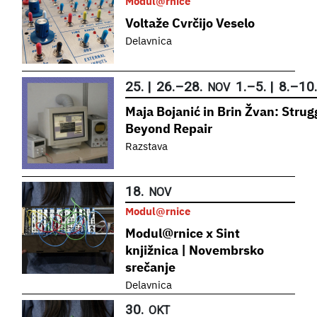
Modul@rnice
Voltaže Cvrčijo Veselo
Delavnica
25.
|
26.
–
28.
1.
–
5.
|
8.
–
10.
NOV
Maja Bojanić in Brin Žvan: Strug
Beyond Repair
Razstava
18.
NOV
Modul@rnice
Modul@rnice x Sint
knjižnica | Novembrsko
srečanje
Delavnica
30.
OKT