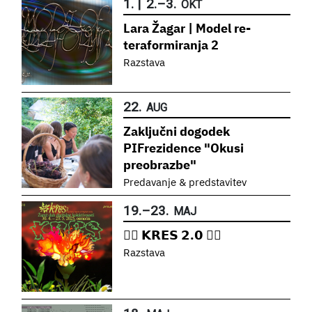
1.
|
2.
–
3.
OKT
Lara Žagar | Model re-
teraformiranja 2
Razstava
22.
AUG
Zaključni dogodek
PIFrezidence "Okusi
preobrazbe"
Predavanje & predstavitev
19.
–
23.
MAJ
❤️‍🔥 𝗞𝗥𝗘𝗦 𝟮.𝟬 ❤️‍🔥
Razstava