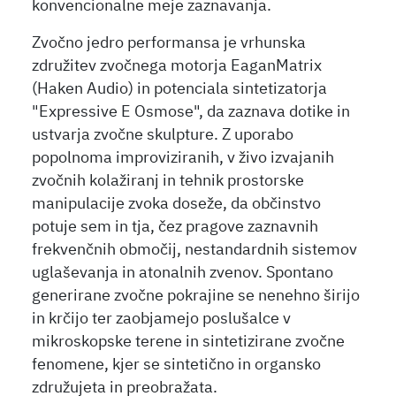
konvencionalne meje zaznavanja.
Zvočno jedro performansa je vrhunska
združitev zvočnega motorja EaganMatrix
(Haken Audio) in potenciala sintetizatorja
"Expressive E Osmose", da zaznava dotike in
ustvarja zvočne skulpture. Z uporabo
popolnoma improviziranih, v živo izvajanih
zvočnih kolažiranj in tehnik prostorske
manipulacije zvoka doseže, da občinstvo
potuje sem in tja, čez pragove zaznavnih
frekvenčnih območij, nestandardnih sistemov
uglaševanja in atonalnih zvenov. Spontano
generirane zvočne pokrajine se nenehno širijo
in krčijo ter zaobjamejo poslušalce v
mikroskopske terene in sintetizirane zvočne
fenomene, kjer se sintetično in organsko
združujeta in preobražata.