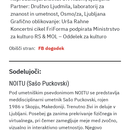
Partner: Društvo Ljudmila, laboratorij za
znanost in umetnost, Osmo/za, Ljubljana
Grafično oblikovanje: Urša Rahne
Koncertni cikel FriForma podpirata Ministrstvo
za kulturo RS & MOL – Oddelek za kulturo
Obišči stran:
FB dogodek
Sodelujoči:
NOITU (Sašo Puckovski)
Pod umetniškim psevdonimom NOITU se predstavlja
meddisciplinarni umetnik Sašo Puckovski, rojen
1986 v Skopju, Makedoniji. Trenutno živi in deluje v
Ljubljani. Posebej ga zanima prekrivanje fizičnega in
virtualnega, pri čemer zamegljuje meje med zvočno,
vizualno in interaktivno umetnostjo. Njegovo