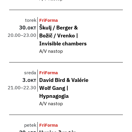
torek
FriForma
30.
Škulj / Berger &
OKT
20.00
–
23.00
Božič / Vrenko |
Invisible chambers
A/V nastop
sreda
FriForma
3.
David Bird & Valérie
OKT
21.00
–
22.30
Wolf Gang |
Hypnagogia
A/V nastop
petek
FriForma