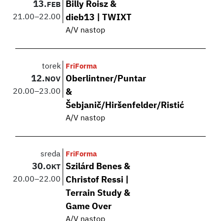
13.
Billy Roisz &
FEB
21.00
–
22.00
dieb13 | TWIXT
A/V nastop
torek
FriForma
12.
Oberlintner/Puntar
NOV
20.00
–
23.00
&
Šebjanič/Hiršenfelder/Ristić
A/V nastop
sreda
FriForma
30.
Szilárd Benes &
OKT
20.00
–
22.00
Christof Ressi |
Terrain Study &
Game Over
A/V nastop