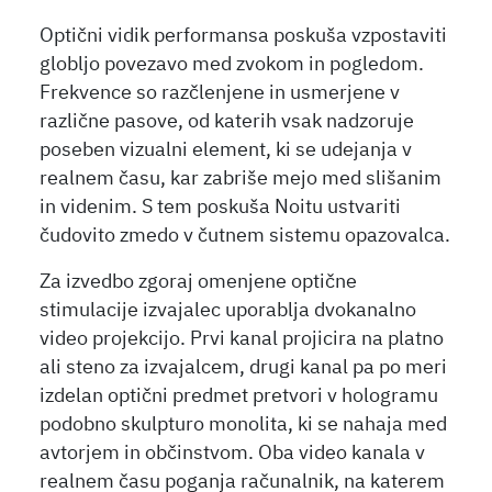
Optični vidik performansa poskuša vzpostaviti
globljo povezavo med zvokom in pogledom.
Frekvence so razčlenjene in usmerjene v
različne pasove, od katerih vsak nadzoruje
poseben vizualni element, ki se udejanja v
realnem času, kar zabriše mejo med slišanim
in videnim. S tem poskuša Noitu ustvariti
čudovito zmedo v čutnem sistemu opazovalca.
Za izvedbo zgoraj omenjene optične
stimulacije izvajalec uporablja dvokanalno
video projekcijo. Prvi kanal projicira na platno
ali steno za izvajalcem, drugi kanal pa po meri
izdelan optični predmet pretvori v hologramu
podobno skulpturo monolita, ki se nahaja med
avtorjem in občinstvom. Oba video kanala v
realnem času poganja računalnik, na katerem