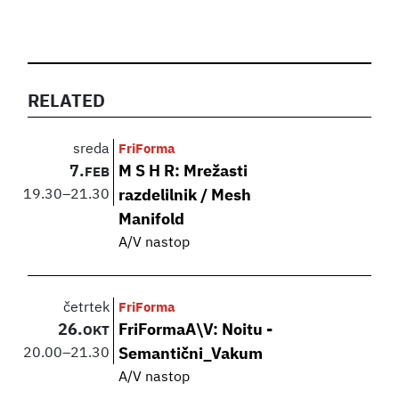
RELATED
sreda
FriForma
7.
M S H R: Mrežasti
FEB
19.30
–
21.30
razdelilnik / Mesh
Manifold
A/V nastop
četrtek
FriForma
26.
FriFormaA\V: Noitu -
OKT
20.00
–
21.30
Semantični_Vakum
A/V nastop