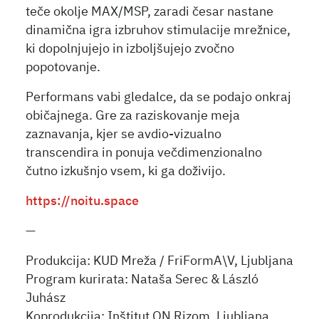
teče okolje MAX/MSP, zaradi česar nastane
dinamična igra izbruhov stimulacije mrežnice,
ki dopolnjujejo in izboljšujejo zvočno
popotovanje.
Performans vabi gledalce, da se podajo onkraj
običajnega. Gre za raziskovanje meja
zaznavanja, kjer se avdio-vizualno
transcendira in ponuja večdimenzionalno
čutno izkušnjo vsem, ki ga doživijo.
https://noitu.space
—
Produkcija: KUD Mreža / FriFormA\V, Ljubljana
Program kurirata: Nataša Serec & László
Juhász
Koprodukcija: Inštitut ON Rizom, Ljubljana