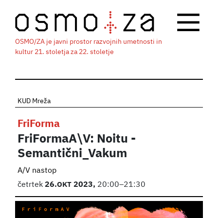
OSMO/ZA je javni prostor razvojnih umetnosti in
kultur 21. stoletja za 22. stoletje
KUD Mreža
FriForma
FriFormaA\V: Noitu -
Semantični_Vakum
A/V nastop
četrtek
26.
OKT
2023,
20:00–21:30