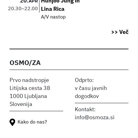
20.
Hunjoo Jung in
APR
20.30
–
22.00
Lina Rica
A/V nastop
>> Več
OSMO/ZA
Prvo nadstropje
Odprto:
Litijska cesta 38
v času javnih
1000 Ljubljana
dogodkov
Slovenija
Kontakt:
info@osmoza.si
Kako do nas?