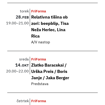
torek
FriForma
28.
Relativna tišina ob
FEB
19.00
–
21.00
zori: beepblip, Tisa
Neža Herlec, Lina
Rica
A/V nastop
sreda
FriForma
14.
Zlatko Baracskai /
OKT
20.00
–
22.00
Urška Preis / Boris
Janje / Jaka Berger
Predstava
četrtek
FriForma