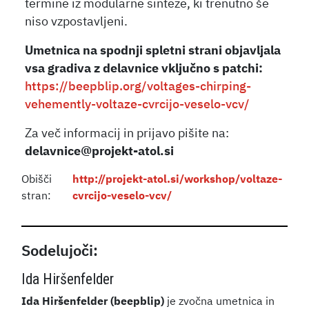
termine iz modularne sinteze, ki trenutno še
niso vzpostavljeni.
Umetnica na spodnji spletni strani objavljala
vsa gradiva z delavnice vključno s patchi:
https://beepblip.org/voltages-chirping-
vehemently-voltaze-cvrcijo-veselo-vcv/
Za več informacij in prijavo pišite na:
delavnice@projekt-atol.si
Obišči
http://projekt-atol.si/workshop/voltaze-
stran:
cvrcijo-veselo-vcv/
Sodelujoči:
Ida Hiršenfelder
Ida Hiršenfelder (beepblip)
je zvočna umetnica in