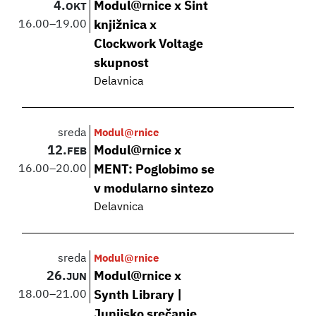
4.
Modul@rnice x Sint
OKT
16.00
–
19.00
knjižnica x
Clockwork Voltage
skupnost
Delavnica
sreda
Modul@rnice
12.
Modul@rnice x
FEB
16.00
–
20.00
MENT: Poglobimo se
v modularno sintezo
Delavnica
sreda
Modul@rnice
26.
Modul@rnice x
JUN
18.00
–
21.00
Synth Library |
Junijsko srečanje