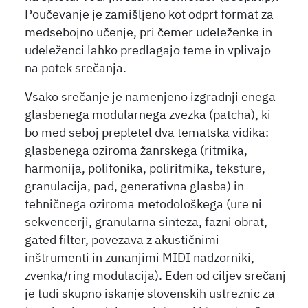
Poučevanje je zamišljeno kot odprt format za
medsebojno učenje, pri čemer udeleženke in
udeleženci lahko predlagajo teme in vplivajo
na potek srečanja.
Vsako srečanje je namenjeno izgradnji enega
glasbenega modularnega zvezka (patcha), ki
bo med seboj prepletel dva tematska vidika:
glasbenega oziroma žanrskega (ritmika,
harmonija, polifonika, poliritmika, teksture,
granulacija, pad, generativna glasba) in
tehničnega oziroma metodološkega (ure ni
sekvencerji, granularna sinteza, fazni obrat,
gated filter, povezava z akustičnimi
inštrumenti in zunanjimi MIDI nadzorniki,
zvenka/ring modulacija). Eden od ciljev srečanj
je tudi skupno iskanje slovenskih ustreznic za