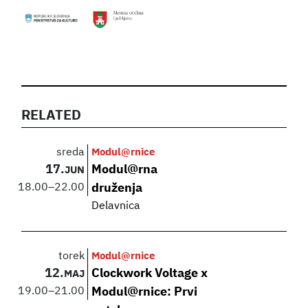
RELATED
sreda
Modul@rnice
17.
Modul@rna
JUN
18.00
–
22.00
druženja
Delavnica
torek
Modul@rnice
12.
Clockwork Voltage x
MAJ
19.00
–
21.00
Modul@rnice: Prvi