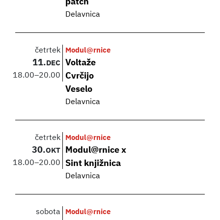
patch
Delavnica
četrtek
Modul@rnice
11.
Voltaže
DEC
18.00
–
20.00
Cvrčijo
Veselo
Delavnica
četrtek
Modul@rnice
30.
Modul@rnice x
OKT
18.00
–
20.00
Sint knjižnica
Delavnica
sobota
Modul@rnice