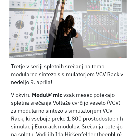
Tretje v seriji spletnih srečanj na temo
modularne sinteze s simulatorjem VCV Rack v
nedeljo 9. aprila!
V okviru
Modul@rnic
vsak mesec potekajo
spletna srečanja Voltaže cvrčijo veselo (VCV)
za modularno sintezo s simulatorjem VCV
Rack, ki vsebuje preko 1.800 prostodostopnih
simulacij Eurorack modulov. Srečanja potekjo
na spletu. Vodi jih Ida Hiršenfelder (beepblip).