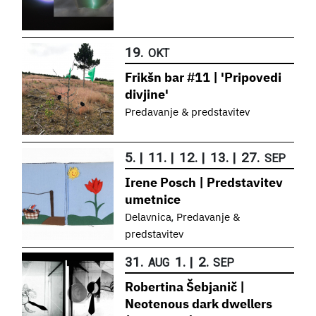
19.
OKT
Frikšn bar #11 | 'Pripovedi
divjine'
Predavanje & predstavitev
5.
|
11.
|
12.
|
13.
|
27.
SEP
Irene Posch | Predstavitev
umetnice
,
Delavnica
Predavanje &
predstavitev
31.
1.
|
2.
AUG
SEP
Robertina Šebjanič |
Neotenous dark dwellers